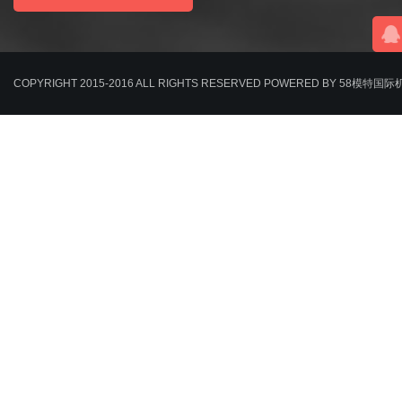
COPYRIGHT 2015-2016 ALL RIGHTS RESERVED POWERED BY 58模特国际